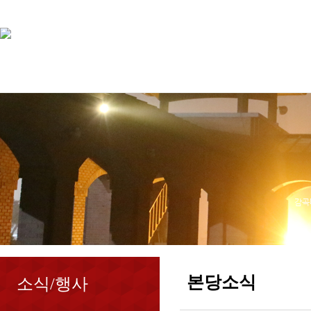
감곡
본당소식
소식/행사