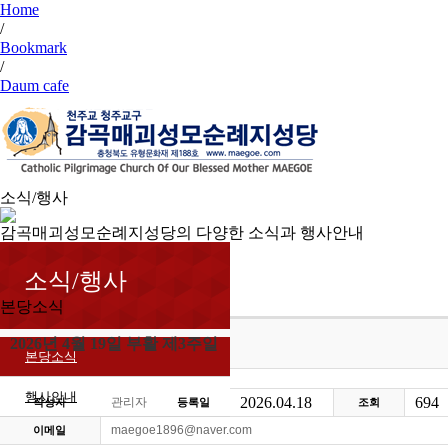
Home
/
Bookmark
/
Daum cafe
소식/행사
감곡매괴성모순례지성당의 다양한 소식과 행사안내
소식/행사
본당소식
2026년 4월 19일 부활 제3주일
본당소식
행사안내
2026.04.18
694
관리자
작성자
등록일
조회
maegoe1896@naver.com
이메일