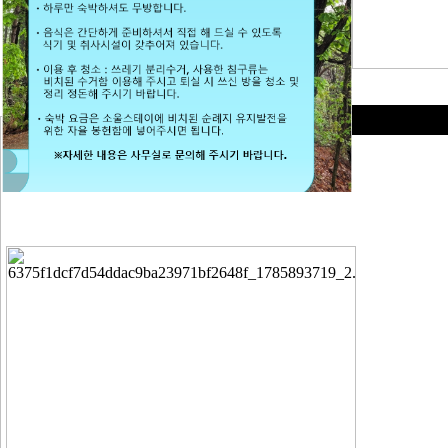
행사사진
역사 속 감곡성당
임 가밀로 신부 서한
순례지 성물
1일동안 이 창을 열지 않음