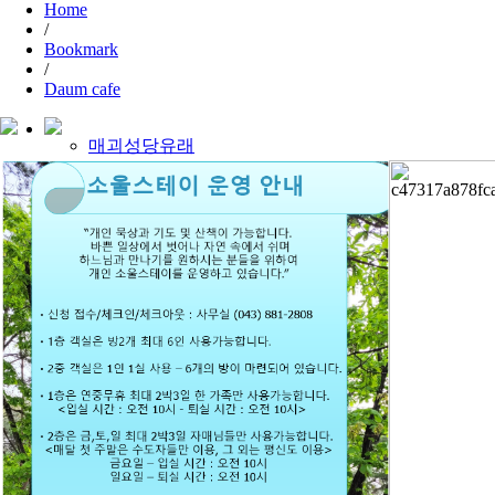
Home
/
Bookmark
/
Daum cafe
매괴성당유래
사랑의선교사
성모광장
수난받은성모님
성체거동
박물관
본당미사안내
오시는길
순례안내 및 예약
순례예약현황
전대사
순례지 후원 안내
본당소식
행사안내