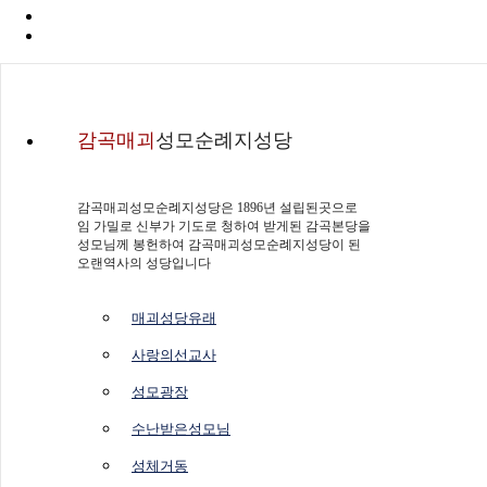
감곡매괴
성모순례지성당
감곡매괴성모순례지성당은 1896년 설립된곳으로
임 가밀로 신부가 기도로 청하여 받게된 감곡본당을
성모님께 봉헌하여 감곡매괴성모순례지성당이 된
오랜역사의 성당입니다
매괴성당유래
사랑의선교사
성모광장
수난받은성모님
성체거동