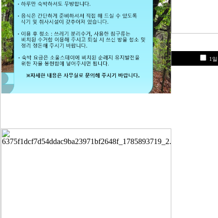
행사사진
역사 속 감곡성당
임 가밀로 신부 서한
순례지 성물
1일
1일동안 이 창을 열지 않음