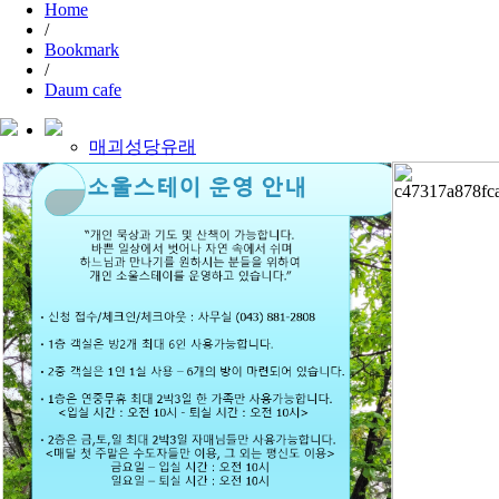
Home
/
Bookmark
/
Daum cafe
매괴성당유래
사랑의선교사
성모광장
수난받은성모님
성체거동
박물관
본당미사안내
오시는길
순례안내 및 예약
순례예약현황
전대사
순례지 후원 안내
본당소식
행사안내